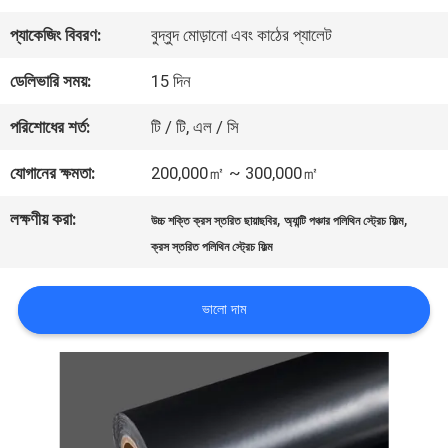
আমাদের
প্যাকেজিং বিবরণ:
বুদ্বুদ মোড়ানো এবং কাঠের প্যালেট
সম্পর্কে
ডেলিভারি সময়:
15 দিন
কারখানা
পরিশোধের শর্ত:
টি / টি, এল / সি
পরিদর্শন
যোগানের ক্ষমতা:
200,000㎡ ~ 300,000㎡
লক্ষণীয় করা:
,
,
উচ্চ শক্তি ক্রস স্তরিত ছায়াছবির
অ্যান্টি পঞ্চার পলিথিন স্ট্রেচ ফিল্ম
গুণমান
ক্রস স্তরিত পলিথিন স্ট্রেচ ফিল্ম
নিয়ন্ত্রণ
ভালো দাম
আমাদের
সাথে