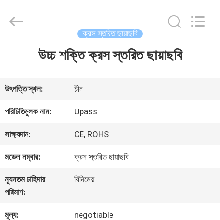
2026
Upass
Material
Technology
ক্রস স্তরিত ছায়াছবি
(Shanghai)
Co.,Ltd..
উচ্চ শক্তি ক্রস স্তরিত ছায়াছবি
বাড়ি
All
Rights
Reserved.
পণ্য
উৎপত্তি স্থল:
চীন
পরিচিতিমুলক নাম:
Upass
ভিডিও
সাক্ষ্যদান:
CE, ROHS
মডেল নম্বার:
ক্রস স্তরিত ছায়াছবি
ভিআর
ন্যূনতম চাহিদার
বিনিমেয়
শো
পরিমাণ:
মূল্য:
negotiable