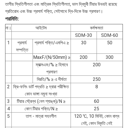
তাপীয় স্থিতিশীলতা এবং মাত্রিক স্থিতিশীলতা, ভাল দ্বিমুখী টিয়ার উভয়ই রয়েছে
নীতি
প্রতিরোধ এবং উচ্চ প্রসার্য শক্তি, সেইসাথে দ্বি-দিকে উচ্চ প্রসারণ।
পরামিতি:
না।
আইটেম
কর্মক্ষমতা
SDM-30
SDM-60
1
প্রসার্য
প্রসার্য শক্তি/এমপিএ ≥
30
50
সম্পত্তি
MaxF/(N/50mm) ≥
200
300
ম্যাক্সএফ/% ≥ হিসাবে
200
প্রসারণ
বিরতি/% ≥ এ দীর্ঘতা
250
2
ফ্রি-ফলিং ডার্ট পদ্ধতি ≥ দ্বারা পরীক্ষিত
8
কোন ভাঙ্গা নমুনা সংখ্যা
3
টিয়ার স্ট্রেন্থ (নেল শ্যাঙ্ক)/N ≥
60
4
কোণ টিয়ার শক্তি/N ≥
25
5
তাপ - মাত্রা সহনশীল
120 ℃, 10 মিনিট, কোন বাল্ব
নেই, কোন বিকৃতি নেই