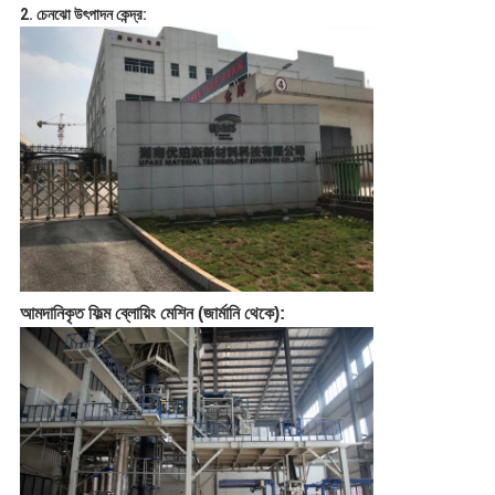
2. চেনঝো উৎপাদন কেন্দ্র:
আমদানিকৃত ফিল্ম ব্লোয়িং মেশিন (জার্মানি থেকে):