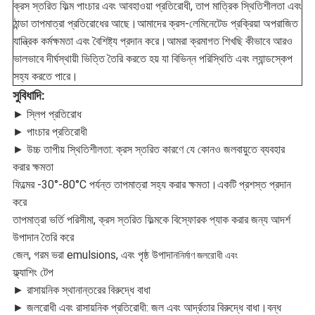
ক্রস স্তরিত ফিল্ম পাংচার এবং আবহাওয়া প্রতিরোধী, তাপ মাত্রিক স্থিতিশীলতা এবং
ঠান্ডা তাপমাত্রা প্রতিরোধের আছে।আমাদের ক্রস-লেমিনেটেড প্রক্রিয়া অপরাজিত
যান্ত্রিক কর্মক্ষমতা এবং বৈশিষ্ট্য প্রদান করে।আমরা ক্রমাগত শিখছি কীভাবে আরও
ভালভাবে দীর্ঘস্থায়ী ভিত্তি তৈরি করতে হয় যা বিভিন্ন পরিস্থিতি এবং ল্যান্ডস্কেপ
সহ্য করতে পারে।
সুবিধাদি:
► স্লিপ প্রতিরোধ
► পাংচার প্রতিরোধী
► উচ্চ তাপীয় স্থিতিশীলতা: ক্রস স্তরিত কারণে যে কোনও জলবায়ুতে ব্যবহার
করার ক্ষমতা
ফিল্মের -30°-80°C পর্যন্ত তাপমাত্রা সহ্য করার ক্ষমতা।একটি প্রশস্ত প্রদান
করে
তাপমাত্রা ভর্তি পরিসীমা, ক্রস স্তরিত ফিল্মকে বিস্ফোরক প্যাক করার জন্য আদর্শ
উপাদান তৈরি করে
জেল, গরম ভরা emulsions, এবং পৃষ্ঠ উপাদান
নির্মাণ জলরোধী এবং
ফ্ল্যাশিং টেপ
► রাসায়নিক স্থানান্তরের বিরুদ্ধে বাধা
► জলরোধী এবং রাসায়নিক প্রতিরোধী: জল এবং আর্দ্রতার বিরুদ্ধে বাধা।বন্ধ