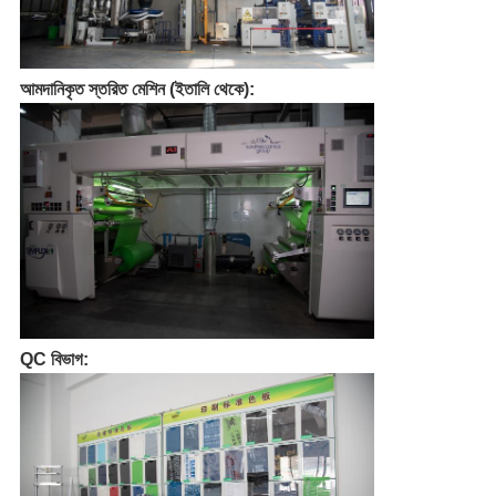
আমদানিকৃত স্তরিত মেশিন (ইতালি থেকে):
QC বিভাগ: