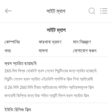
Upass
Material
Technology
সাইট ম্যাপ
(Shanghai)
Co.,Ltd..
All
Rights
Reserved.
বাড়ি
সাইট ম্যাপ
পণ্য
কোম্পানির
কারখানা ভ্রমণ
মান নিয়ন্ত্রণ
খবর
মামলা
যোগাযোগ করুন
ভিডিও
ক্রস স্তরিত ছায়াছবি
265 মিম মিল্ক হোয়াইট ক্রস লেবেল প্রিন্টিংয়ের জন্য স্তরিত ছায়াছবি
ভিআর
প্রিন্টিং লেবেল ক্রস স্তরিত এইচডিপি প্লাস্টিক ফিল্ম শিখা প্রতিরোধী
শো
0.26 মিমি 260 মিমি টিয়ার প্রতিরোধের পলিথিন প্রতিরক্ষামূলক ফিল্ম
জলরোধী ঝিল্লির জন্য উচ্চ শক্তি অ্যান্টি স্লিপ ক্রস স্তরিত ফিল্ম
আমাদের
সম্পর্কে
ইউভি রিলিজ ফিল্ম