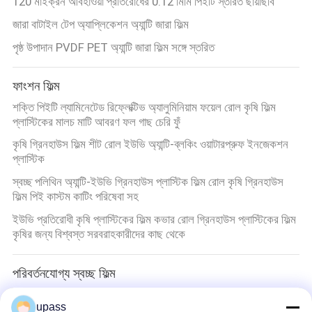
120 মাইক্রন আবহাওয়া প্রতিরোধের 0.12 মিমি পিইটি স্তরিত ছায়াছবি
জারা বাটাইল টেপ অ্যাপ্লিকেশন অ্যান্টি জারা ফিল্ম
পৃষ্ঠ উপাদান PVDF PET অ্যান্টি জারা ফিল্ম সঙ্গে স্তরিত
ফাংশন ফিল্ম
শক্তি পিইটি ল্যামিনেটেড রিফ্লেক্টিভ অ্যালুমিনিয়াম ফয়েল রোল কৃষি ফিল্ম
প্লাস্টিকের মালচ মাটি আবরণ ফল গাছ চেরি ফুঁ
কৃষি গ্রিনহাউস ফিল্ম শীট রোল ইউভি অ্যান্টি-ব্লকিং ওয়াটারপ্রুফ ইনজেকশন
প্লাস্টিক
স্বচ্ছ পলিথিন অ্যান্টি-ইউভি গ্রিনহাউস প্লাস্টিক ফিল্ম রোল কৃষি গ্রিনহাউস
ফিল্ম পিই কাস্টম কাটিং পরিষেবা সহ
ইউভি প্রতিরোধী কৃষি প্লাস্টিকের ফিল্ম কভার রোল গ্রিনহাউস প্লাস্টিকের ফিল্ম
কৃষির জন্য বিশ্বস্ত সরবরাহকারীদের কাছ থেকে
পরিবর্তনযোগ্য স্বচ্ছ ফিল্ম
আঠালো Dimmable PDLC পরিবর্তনযোগ্য স্বচ্ছ ফিল্ম
upass