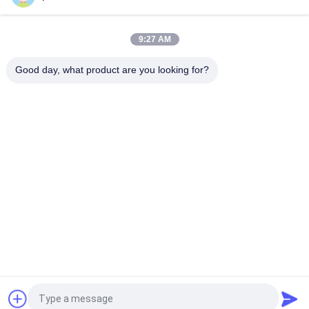
পিডিএলসি ফিল্ম স্যুইচলেবল টিন্টিং স্মার্ট উইন্ডো ফিল্ম কারখানা
অফিসের জন্য স্ব আঠালো স্মার্ট সুইচেবেল স্বচ্ছ ফিল্ম
9:27 AM
উইন্ডো বৈদ্যুতিন 5 মিমি স্যুইচেবল স্বচ্ছ ফিল্ম
Good day, what product are you looking for?
ক্রস স্তরিত ছায়াছবি
অ্যান্টি-স্লিপ শক্তি ক্রস ল্যামিনেটেড ফিল্ম 60F ব্লো মোল্ডিং কাটিয়া
প্রক্রিয়াকরণ
ইউভি রিলিজ ফিল্ম
UF608 অ্যান্টি-এজিং ট্রান্সপারেন্ট হলুদ অ্যান্টি-ইউভি অ্যান্টি-ড্রপ ব্লো মোল্ডিং
গ্রিনহাউস প্লাস্টিকের ফিল্ম শীট কাটিং সার্ভিস সহ
MOPP ফিল্ম
আঠালো টেপ অ্যাপ্লিকেশনের জন্য সিলিকন কোটেড MOPP রিলিজ ফিল্ম
সিলিকন লেপা রিলিজ লাইনার
উদ্ধৃতির জন্য আবেদন