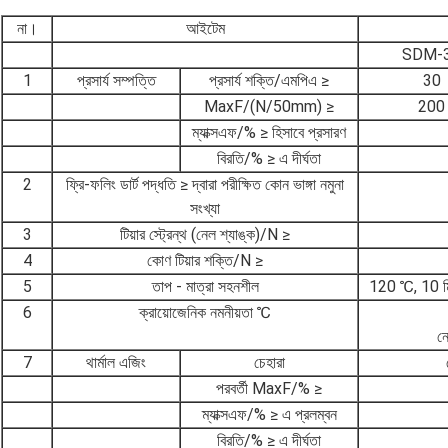
না।
আইটেম
SDM-
1
প্রসার্য সম্পত্তি
প্রসার্য শক্তি/এমপিএ ≥
30
MaxF/(N/50mm) ≥
200
ম্যাক্সএফ/% ≥ হিসাবে প্রসারণ
বিরতি/% ≥ এ দীর্ঘতা
2
ফ্রি-ফলিং ডার্ট পদ্ধতি ≥ দ্বারা পরীক্ষিত কোন ভাঙ্গা নমুনা
সংখ্যা
3
টিয়ার স্ট্রেন্থ (নেল শ্যাঙ্ক)/N ≥
4
কোণ টিয়ার শক্তি/N ≥
5
তাপ - মাত্রা সহনশীল
120 ℃, 10 মিন
6
ক্রায়োজেনিক নমনীয়তা ℃
ন
7
থার্মাল এজিং
চেহারা
পরবর্তী MaxF/% ≥
ম্যাক্সএফ/% ≥ এ প্রলম্বন
বিরতি/% ≥ এ দীর্ঘতা