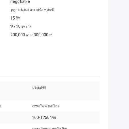
negotiable
বুদ্বুদ মোড়ানো এবং কাঠের প্যালেট
15 দিন
টি / টি, এল / সি
200,000㎡ ~ 300,000㎡
এইচডিপিই
া:
তাপমাত্রিক স্থায়িত্ব
100-1250 মিমি