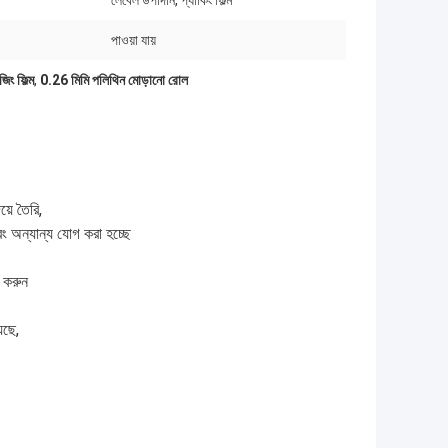
লেবেল উপাদান, প্যাকিং ফিল্ম
পাওয়া যায়
িং ফিল্ম
,
0.26 মিমি পলিথিন মোড়ানো রোল
়ে তৈরি,
এবং অন্যান্য যোগ করা হচ্ছে
ং করুন
েছে,