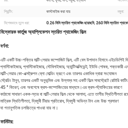
রঙ:
কালো, ধূসর, নীল, সবুজ, ইত্যাদি
আবেদন:
প্রিন্টিং:
কাস্টমাইজ করা যায়
নমুনা:
বিশেষভাবে তুলে ধরা:
0.26 মিমি স্তরিত প্যাকেজিং ছায়াছবি
,
260 মিমি স্তরিত প্যাকেজ
বিস্ফোরক কার্তুজ অ্যাপ্লিকেশন স্তরিত প্যাকেজিং ফিল্ম
বর্ণনা:
এটি একটি উচ্চ-শক্তির মাল্টি-লেয়ার কম্পোজিট ফিল্ম, এটি বেস উপাদান হিসাবে এইচডিপিই দিয
প্লাস্টিকাইজার, প্লাস্টিকাইজার, স্টেবিলাইজার, অ্যান্টিঅক্সিডেন্ট, ইউভি শোষক, শক্তকারী 
মাল্টি-লেয়ার কো-এক্সট্রুশন ব্লো মোল্ডিং ভ্রূণে এবং তারপর একাধিক দ্বারা সংযোজন
স্ট্রেচিং টানুন, তারপর একটি অনুভূমিক এবং উল্লম্ব সহ একটি ফিল্ম সাবস্ট্রেটে রোটারি কাটি
45 ° বিতরণ, এবং অবশেষে ক্রস-কম্পোজিংয়ের মাধ্যমে।এর ক্রস-স্ট্যাকিংয়ের কারণে
কাঠামো সাধারণ একক-স্তর বা মাল্টি-লেয়ার ফিল্ম থেকে আলাদা, এতে তাপীয় স্থিতিশীলতা রয়
মাত্রিক স্থিতিশীলতা, দ্বিমুখী টিয়ার প্রতিরোধ, দ্বিমুখী অভিন্ন টান এবং উচ্চ প্রসারণ
যা গতানুগতিক চলচ্চিত্রে পাওয়া যায় না।
ফামিটার
: