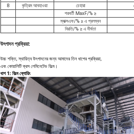
8
কৃত্রিম আবহাওয়া
চেহারা
পরবর্তী MaxF/% ≥
ম্যাক্সএফ/% ≥ এ প্রলম্বন
বিরতি/% ≥ এ দীর্ঘতা
উৎপাদন প্রক্রিয়া:
উচ্চ শক্তি, স্থায়িত্ব উৎপাদনের জন্য আমাদের তিন ধাপের প্রক্রিয়া,
এবং কোয়ালিটি ক্রস লেমিনেটেড ফিল্ম।
ধাপ 1: ফিল্ম ব্লোয়িং