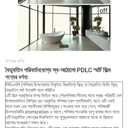
মামলা
ব্লগ
সাইট
ম্যাপ
পণ্যের বর্ণনা
গোপনীয়তা
বৈদ্যুতিন পরিবর্তনযোগ্য স্ব-আঠালো PDLC স্মার্ট ফিল্ম
নীতি
পণ্যের বর্ণনা:
পিডিএলসি (পলিমার ডিসপ্রেসড লিকুইড ক্রিস্টাল) ফিল্ম, যা বৈদ্যুতিন ডিমিং ফিল্ম,
বৈদ্যুতিন পর্দা ইত্যাদি নামে পরিচিত
এটি ফিল্ম প্রযুক্তির উপর ভিত্তি করে।প্রিপলিমার স্টিকের সাথে স্বচ্ছ পরিবাহী বেস
উপাদানগুলিতে মিশ্রিত রড-আকৃতির পলিমার তরল স্ফটিকগুলি, যাতে এটি একই
সাথে তরল এবং স্ফটিকের বৈশিষ্ট্যযুক্ত।পাওয়ার অফ হয়ে গেলে, পলিমারটি
ডিসঅর্ডারটির atomization এ আসে।পলিমার পাওয়ারিং চালু থাকার সাথে সাথে
এটি বৈদ্যুতিক ক্ষেত্রের দিকনির্দেশ সহ সুশৃঙ্খলভাবে সাজানো থাকে যা ফিল্মকে
আলোর সংক্রমণে সক্ষম করে।