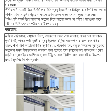
বৈদ্যুতিক সুইচ নিয়ন্ত্রণ করে, এটি স্বচ্ছ এবং অস্বচ্ছ রাষ্ট্রের মধ্যে রূপান্তর করা
যায় can
পিডিএলসি সম্রাট ফিল্ম ডিজিটাল শেডিং প্রযুক্তির উপর ভিত্তি করে তৈরি করা হয় যা
আপনি যখন কারেন্টটি প্রয়োগ করেন তখন রঙের স্বচ্ছ থেকে স্বচ্ছ হতে দেয়।
পিডিএলসি সমর্ট ফিল্ম আপনার উইন্ডো দিয়ে আলো ভ্রমণের পরিমাণ সামঞ্জস্য করে
চাহিদার ভিত্তিতে গোপনীয়তার বিকল্প দেবে।
প্রয়োগ:
অফিস, বৈঠকখানা, হোটেল, ভিলা, বাথরুমের দরজা এবং জানালা, ঝরনা ঘর, রান্নাঘর
ক্যাবিনেট, কাচের পর্দা প্রাচীর, প্রযুক্তিগত বাসিন্দা সংরক্ষণাগার, এবং ব্যবসায়িক
বিল্ডিং, পাশাপাশি অটোমোবাইল স্কাইলাইট, প্রদর্শনী হল, কমান্ড, শিশুদের ব্যক্তিগত
উইন্ডোর জন্য বিস্তৃতভাবে আবেদন করা হয়েছে হাসপাতালের রুম, ব্যাংকের ওপেন
কাউন্টার, স্বয়ংক্রিয় মেশিনের সুরক্ষা উইন্ডো এবং ব্রিফিং এবং ব্যবসায়িক বিজ্ঞাপন
এবং ইত্যাদির বিশেষ প্রভাব ...