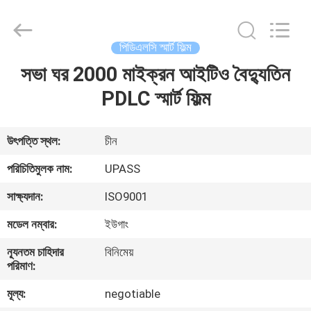
Upass
Material
Technology
(Shanghai)
Co.,Ltd..
পিডিএলসি স্মার্ট ফিল্ম
All
Rights
Reserved.
সভা ঘর 2000 মাইক্রন আইটিও বৈদ্যুতিন
বাড়ি
PDLC স্মার্ট ফিল্ম
পণ্য
উৎপত্তি স্থল:
চীন
ভিডিও
পরিচিতিমুলক নাম:
UPASS
সাক্ষ্যদান:
ISO9001
ভিআর
মডেল নম্বার:
ইউগাং
শো
ন্যূনতম চাহিদার
বিনিমেয়
পরিমাণ:
আমাদের
মূল্য:
negotiable
সম্পর্কে