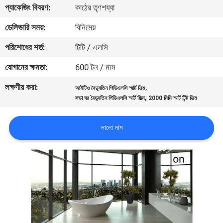
প্যাকেজিং বিবরণ:
কাঠের তৃণশয্যা
কারখানা
ডেলিভারি সময়:
বিনিমেয়
পরিদর্শন
পরিশোধের শর্ত:
টিটি / এলসি
যোগানের ক্ষমতা:
600 টন / মাস
গুণমান
লক্ষণীয় করা:
,
আইটিও বৈদ্যুতিন পিডিএলসি স্মার্ট ফিল্ম
নিয়ন্ত্রণ
,
সভা ঘর বৈদ্যুতিন পিডিএলসি স্মার্ট ফিল্ম
2000 মিমি স্মার্ট টিন্ট ফিল্ম
আমাদের
ভালো দাম
সাথে
যোগাযোগ
খবর