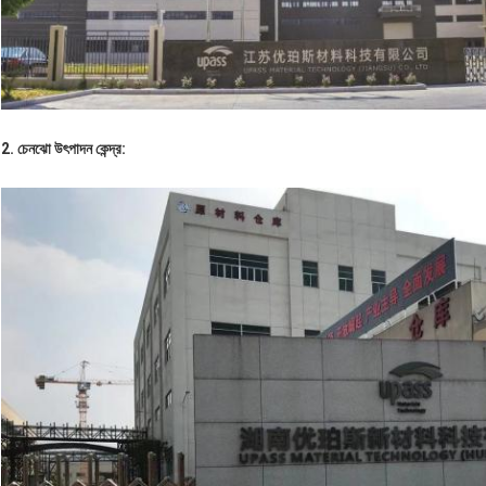
2. চেনঝো উৎপাদন কেন্দ্র: