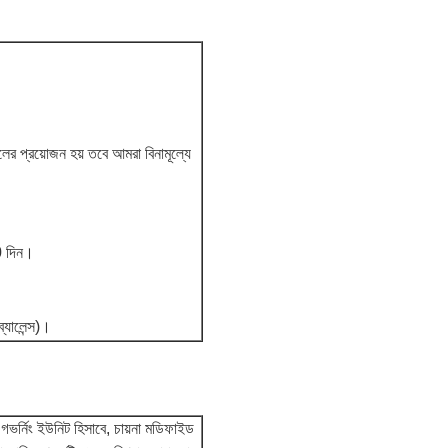
ের প্রয়োজন হয় তবে আমরা বিনামূল্যে
0 দিন।
যালেন্স)।
গভর্নিং ইউনিট হিসাবে, চায়না মডিফাইড