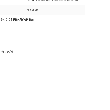
স্ব-আঠালো জলরোধী ঝিল্লি জন্য সারফেস ফিল্ম
পাওয়া যায়
িল্ম
,
0.06 মিমি এইচডিপি ফিল্ম
 দিয়ে তৈরি।