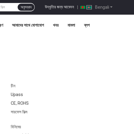
উদ্ধৃতির জন্য আবেদন
|
Bengali
অনুসন্ধান
্রণ
আমাদের সাথে যোগাযোগ
খবর
মামলা
ব্লগ
চীন
Upass
CE, ROHS
সারফেস ফিল্ম
বিনিমেয়