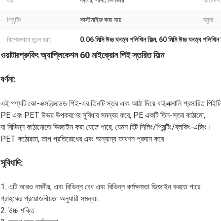
রঙ:
কালো, সাদা, সিলভার
আবেদন:
প্রিন্টিং:
কাস্টমাইজ করা যায়
নমুনা:
বিশেষভাবে তুলে ধরা:
0.06 মিমি উচ্চ ঘনত্ব পলিথিন ফিল্ম
,
60 মিমি উচ্চ ঘনত্ব পলিথিন ফ
ওয়াটারপ্রুফিং অ্যাপ্লিকেশন 60 মাইক্রোন পিই স্তরিত ফিল্ম
বর্ণনা:
এই পণ্যটি কো-এক্সট্রুডেড পিই-এর তিনটি স্তর এবং আঠা দিয়ে বাইএক্সালি প্রসারিত পিইটি
PE এবং PET উভয় উপকরণের সুবিধার সমন্বয় করে, PE একটি তিন-স্তর কাঠামো,
যা বিভিন্ন কাঠামোতে ডিজাইন করা যেতে পারে, যেমন হিট সিলিং/প্রিন্টিং/ব্লকিং-এজিং।
PET কঠোরতা, তাপ প্রতিরোধের এবং অন্যান্য ফাংশন প্রদান করে।
সুবিধাদি:
1. এটি আরও নমনীয়, এবং বিভিন্ন বেধ এবং বিভিন্ন কর্মক্ষমতা ডিজাইন করতে পারে
গ্রাহকের প্রয়োজনীয়তা অনুযায়ী সমন্বয়.
2. উচ্চ শক্তি