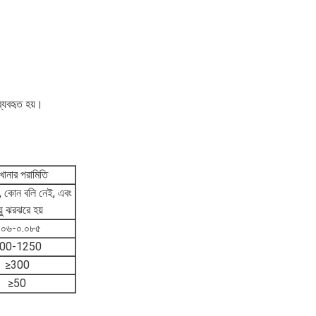
ব্যবহৃত হয়।
খানার পরামিতি
ল, কোন বলি নেই, এবং
য়ু ঝরঝরে হয়
.০৬-০.০৮৫
00-1250
≥300
≥50