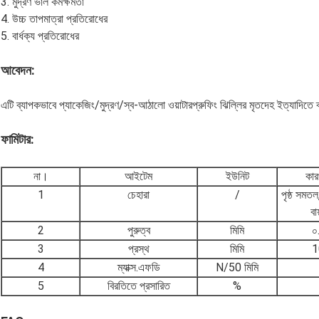
3. মুদ্রণ ভাল কর্মক্ষমতা
4. উচ্চ তাপমাত্রা প্রতিরোধের
5. বার্ধক্য প্রতিরোধের
আবেদন:
এটি ব্যাপকভাবে প্যাকেজিং/মুদ্রণ/স্ব-আঠালো ওয়াটারপ্রুফিং ঝিল্লির মৃতদেহ ইত্যাদিতে 
ফামিটার
:
না।
আইটেম
ইউনিট
কার
1
চেহারা
/
পৃষ্ঠ সমত
বা
2
পুরুত্ব
মিমি
০
3
প্রস্থ
মিমি
1
4
ম্যাক্স.এফডি
N/50 মিমি
5
বিরতিতে প্রসারিত
%