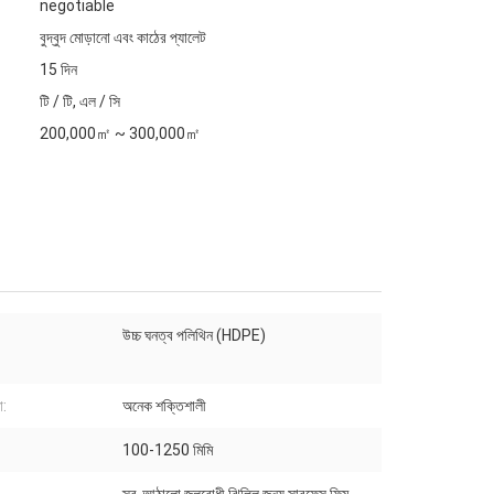
negotiable
বুদ্বুদ মোড়ানো এবং কাঠের প্যালেট
15 দিন
টি / টি, এল / সি
200,000㎡ ~ 300,000㎡
উচ্চ ঘনত্ব পলিথিন (HDPE)
া:
অনেক শক্তিশালী
100-1250 মিমি