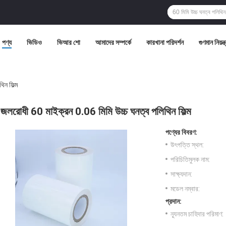
পণ্য
ভিডিও
ভিআর শো
আমাদের সম্পর্কে
কারখানা পরিদর্শন
গুণমান নিয়ন্ত
িন ফিল্ম
জলরোধী 60 মাইক্রন 0.06 মিমি উচ্চ ঘনত্ব পলিথিন ফিল্ম
পণ্যের বিবরণ:
উৎপত্তি স্থল:
পরিচিতিমুলক নাম:
সাক্ষ্যদান:
মডেল নম্বার:
প্রদান:
ন্যূনতম চাহিদার পরিমাণ: