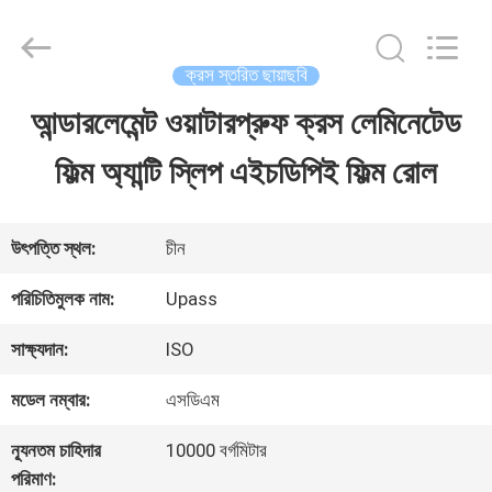
2026
Upass
Material
Technology
ক্রস স্তরিত ছায়াছবি
(Shanghai)
Co.,Ltd..
আন্ডারলেমেন্ট ওয়াটারপ্রুফ ক্রস লেমিনেটেড
বাড়ি
All
Rights
Reserved.
ফিল্ম অ্যান্টি স্লিপ এইচডিপিই ফিল্ম রোল
পণ্য
উৎপত্তি স্থল:
চীন
ভিডিও
পরিচিতিমুলক নাম:
Upass
সাক্ষ্যদান:
ISO
ভিআর
মডেল নম্বার:
এসডিএম
শো
ন্যূনতম চাহিদার
10000 বর্গমিটার
পরিমাণ: