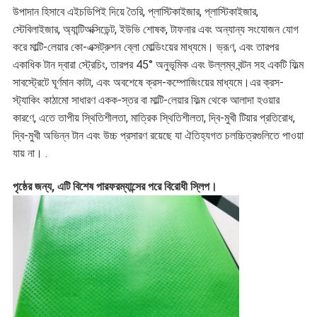
উপাদান হিসাবে এইচডিপিই দিয়ে তৈরি, প্লাস্টিকাইজার, প্লাস্টিকাইজার,
নীতি
স্টেবিলাইজার, অ্যান্টিঅক্সিডেন্ট, ইউভি শোষক, টাফনার এবং অন্যান্য সংযোজন যোগ
করে মাল্টি-লেয়ার কো-এক্সট্রুশন ব্লো মোল্ডিংয়ের মাধ্যমে। ভ্রূণ, এবং তারপর
একাধিক টান দ্বারা স্ট্রেচিং, তারপর 45° অনুভূমিক এবং উল্লম্ব বন্টন সহ একটি ফিল্ম
সাবস্ট্রেটে ঘূর্ণমান কাটা, এবং অবশেষে ক্রস-কম্পোজিংয়ের মাধ্যমে।এর ক্রস-
স্ট্যাকিং কাঠামো সাধারণ একক-স্তর বা মাল্টি-লেয়ার ফিল্ম থেকে আলাদা হওয়ার
কারণে, এতে তাপীয় স্থিতিশীলতা, মাত্রিক স্থিতিশীলতা, দ্বি-মুখী টিয়ার প্রতিরোধ,
দ্বি-মুখী অভিন্ন টান এবং উচ্চ প্রসারণ রয়েছে যা ঐতিহ্যগত চলচ্চিত্রগুলিতে পাওয়া
যায় না। .
পৃষ্ঠের জন্য, এটি বিশেষ পারফরম্যান্সের পরে বিরোধী স্লিপ।