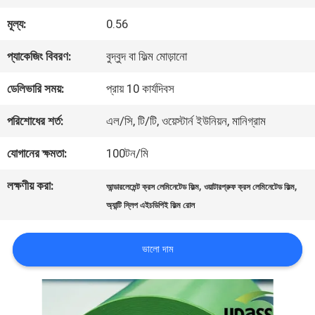
আমাদের
মূল্য:
0.56
সম্পর্কে
প্যাকেজিং বিবরণ:
বুদ্বুদ বা ফিল্ম মোড়ানো
কারখানা
ডেলিভারি সময়:
প্রায় 10 কার্যদিবস
পরিদর্শন
পরিশোধের শর্ত:
এল/সি, টি/টি, ওয়েস্টার্ন ইউনিয়ন, মানিগ্রাম
যোগানের ক্ষমতা:
100টন/মি
গুণমান
লক্ষণীয় করা:
,
,
আন্ডারলেমেন্ট ক্রস লেমিনেটেড ফিল্ম
ওয়াটারপ্রুফ ক্রস লেমিনেটেড ফিল্ম
নিয়ন্ত্রণ
অ্যান্টি স্লিপ এইচডিপিই ফিল্ম রোল
ভালো দাম
আমাদের
সাথে