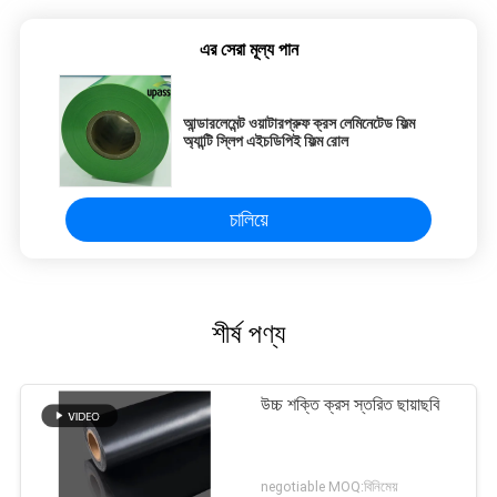
এর সেরা মূল্য পান
আন্ডারলেমেন্ট ওয়াটারপ্রুফ ক্রস লেমিনেটেড ফিল্ম
অ্যান্টি স্লিপ এইচডিপিই ফিল্ম রোল
চালিয়ে
শীর্ষ পণ্য
উচ্চ শক্তি ক্রস স্তরিত ছায়াছবি
negotiable MOQ:বিনিমেয়