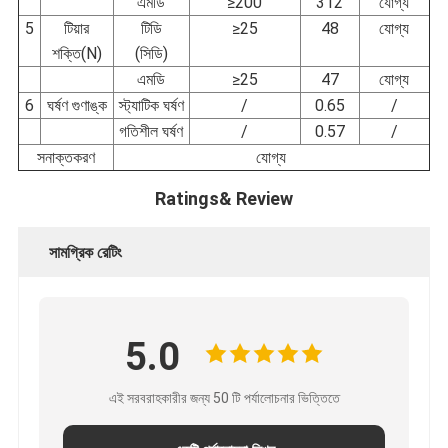
এমডি
≥200
312
যোগ্য
5
টিয়ার
টিডি
≥25
48
যোগ্য
শক্তি(N)
(সিডি)
এমডি
≥25
47
যোগ্য
6
ঘর্ষণ গুণাঙ্ক
স্ট্যাটিক ঘর্ষণ
/
0.65
/
গতিশীল ঘর্ষণ
/
0.57
/
সনাক্তকরণ
যোগ্য
Ratings& Review
সামগ্রিক রেটিং
5.0
এই সরবরাহকারীর জন্য 50 টি পর্যালোচনার ভিত্তিতে