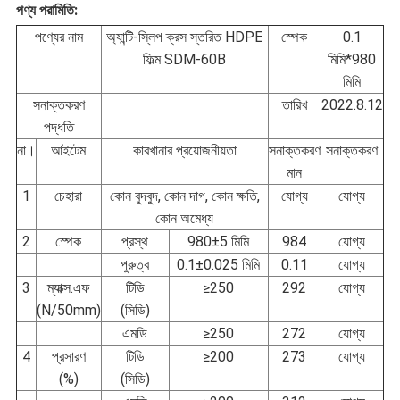
পণ্য পরামিতি:
পণ্যের নাম
অ্যান্টি-স্লিপ ক্রস স্তরিত HDPE
স্পেক
0.1
ফিল্ম SDM-60B
মিমি*980
মিমি
সনাক্তকরণ
তারিখ
2022.8.12
পদ্ধতি
না।
আইটেম
কারখানার প্রয়োজনীয়তা
সনাক্তকরণ
সনাক্তকরণ
মান
1
চেহারা
কোন বুদবুদ, কোন দাগ, কোন ক্ষতি,
যোগ্য
যোগ্য
কোন অমেধ্য
2
স্পেক
প্রস্থ
980±5 মিমি
984
যোগ্য
পুরুত্ব
0.1±0.025 মিমি
0.11
যোগ্য
3
ম্যাক্স.এফ
টিডি
≥250
292
যোগ্য
(N/50mm)
(সিডি)
এমডি
≥250
272
যোগ্য
4
প্রসারণ
টিডি
≥200
273
যোগ্য
(%)
(সিডি)