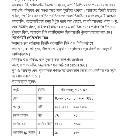
আমাদের পিই লেমিনেটেড ফিল্মের সাহায্যে, আপনি নিশ্চিত হতে পারেন যে আপনার
নীতি
পণ্যগুলি পরিবহন এবং সঞ্চয় করার সময় সুরক্ষিত থাকবে। আমাদের ফিল্মটি উচ্চতর
শক্তি, স্থায়িত্ব এবং ক্ষতির প্রতিরোধের জন্য ডিজাইন করা হয়েছে,এটি আপনার
প্যাকেজিং প্রয়োজনীয়তা জন্য নিখুঁত পছন্দ করে তোলে. আপনি আপনার খাদ্য পণ্য,
ফার্মাসিউটিক্যালস, বা ইলেকট্রনিক্সের জন্য একটি উচ্চ মানের প্যাকেজিং উপাদান
খুঁজছেন কিনা, আমাদের পিই ল্যামিনেটেড ফিল্ম আপনি খুঁজছেন হয়েছে সমাধান।
পিই/পিইটি লেমিনেটেড ফিল্ম
উপাদান এবং কাঠামোঃ পিইটি কম্পোজিট পিই এবং পিপি কাঠামো
রঙঃ সাদা, কালো, ধূসর, নীল কালো ইত্যাদি। গ্রাহকের প্রয়োজনীয়তা অনুযায়ী
কাস্টমাইজড।
বৈশিষ্ট্যঃ উচ্চ শক্তি, ভাল মুদ্রণ, উচ্চ তাপ প্রতিরোধের
ব্যবহারঃ প্যাকেজিং, মুদ্রণ এবং স্ব-আঠালো রোলের দেহ।
সুবিধাঃ অভিন্ন বেধ, প্যাকেজড পণ্যগুলির জন্য তাপ সিলিং এবং কাঠামোগত স্তর
সরবরাহ করতে পারে।
পারফরম্যান্স সূচকঃ
পারফরম্যান্স ইনডেক্স
পয়েন্ট
ইউনিট
বেধ
মিমি
0.০৬-০075
0.০৭৫-০।085
প্রস্থ
মিমি
৯০০-১২৫০
৯০০-১২৫০
স্লিভ আইডি
মিমি
76
76
সর্বোচ্চ.এফ
এন/৫০ মিমি
≥২০০
≥৩০০
প্রসারিত @ বিরতি
%
≥৫০
≥৫০