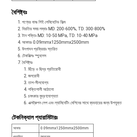
বৈশিষ্ট্যঃ
পণ্যের নামঃ পিই লেমিনেটেড ফিল্ম
বিরতির সময় লম্বাঃ MD: 200-600%, TD: 300-800%
টান শক্তিঃ MD: 10-50 MPa, TD: 10-40 MPa
আকারঃ 0.09mmx1250mmx2500mm
উৎপাদন প্রক্রিয়াঃ স্তরিত
টেকনিক্সঃ স্পুনলেস
বৈশিষ্ট্যঃ
ছিঁড়ে ও ছিদ্র প্রতিরোধী
জলরোধী
তাপ-সীলযোগ্য
শক্তিশালী আঠালো
চমৎকার মুদ্রণযোগ্যতা
এক্সট্রুশন লেপ এবং ল্যামিনেটিং মেশিনের সাথে ব্যবহারের জন্য উপযুক্ত
টেকনিক্যাল প্যারামিটারঃ
আকার
0.09mmx1250mmx2500mm
প্রযুক্তি
স্পুনলেস