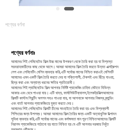
যোগাযোগ
খবর
পণ্যের বর্ণনা
মামলা
পণ্যের বর্ণনাঃ
আমাদের পিই লেমিনেটেড ফিল্ম উচ্চ মানের উপকরণ থেকে তৈরি করা হয় যা বিশ্বস্ত
ব্লগ
সরবরাহকারীদের কাছ থেকে আসে। আমরা আমাদের ফিল্ম তৈরি করতে উন্নত এক্সট্রুশন
লেপ এবং লেমিনেটিং মেশিন ব্যবহার করি,এটি সর্বোচ্চ মানের নিশ্চিত করাএই মেশিনটি
আমাদের এমন একটি ফিল্ম তৈরি করতে দেয় যা শক্তিশালী, টেকসই এবং ছিঁড়ে যাওয়া,
ছিদ্র করা এবং অন্যান্য ধরনের ক্ষতির প্রতিরোধী।
সাইট
আমাদের পিই ল্যামিনেটেড ফিল্ম আপনার নির্দিষ্ট প্যাকেজিং চাহিদা মেটাতে বিভিন্ন
আকার এবং বেধে পাওয়া যায়। এটি খাদ্য, ফার্মাসিউটিক্যালস,ইলেকট্রনিক্সআমাদের
ফিল্মটি কাস্টম প্রিন্টিং অপশন সহও পাওয়া যায়, যা আপনাকে আপনার নিজস্ব ব্র্যান্ডিং
ম্যাপ
এবং বার্তা আপনার প্যাকেজিংয়ে যুক্ত করতে দেয়।
আমাদের পিই লেমিনেটেড ফিল্মটি চীনের সাংহাইতে তৈরি করা হয় এবং বিশ্বব্যাপী
শিপিংয়ের জন্য উপলব্ধ। আমরা আমাদের ফিল্ম তৈরির জন্য একটি অত্যাধুনিক উত্পাদন
সুবিধা ব্যবহার করি,এটি সর্বোচ্চ মানের এবং কর্মক্ষমতা মান পূরণ নিশ্চিতআমাদের ফিল্মটি
গোপনীয়তা
নিরাপদ প্যাকেজিংয়ে পাঠানো হয় যাতে নিশ্চিত হয় যে এটি আপনার দরজায় নিখুঁত
অবস্থায় পৌঁছেছে।