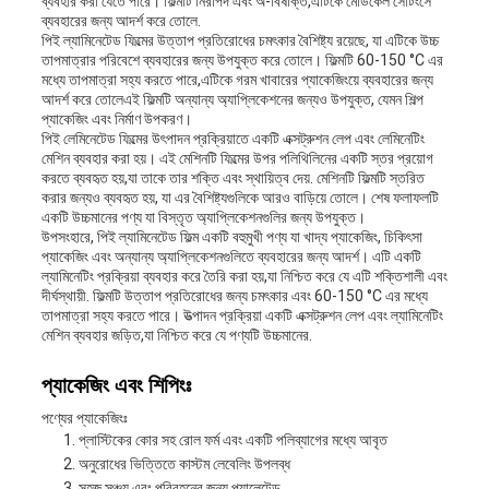
ব্যবহার করা যেতে পারে। ফিল্মটি নিরাপদ এবং অ-বিষাক্ত,এটিকে মেডিকেল সেটিংসে
ব্যবহারের জন্য আদর্শ করে তোলে.
পিই ল্যামিনেটেড ফিল্মের উত্তাপ প্রতিরোধের চমৎকার বৈশিষ্ট্য রয়েছে, যা এটিকে উচ্চ
তাপমাত্রার পরিবেশে ব্যবহারের জন্য উপযুক্ত করে তোলে। ফিল্মটি 60-150 °C এর
মধ্যে তাপমাত্রা সহ্য করতে পারে,এটিকে গরম খাবারের প্যাকেজিংয়ে ব্যবহারের জন্য
আদর্শ করে তোলেএই ফিল্মটি অন্যান্য অ্যাপ্লিকেশনের জন্যও উপযুক্ত, যেমন শিল্প
প্যাকেজিং এবং নির্মাণ উপকরণ।
পিই লেমিনেটেড ফিল্মের উৎপাদন প্রক্রিয়াতে একটি এক্সট্রুশন লেপ এবং লেমিনেটিং
মেশিন ব্যবহার করা হয়। এই মেশিনটি ফিল্মের উপর পলিথিলিনের একটি স্তর প্রয়োগ
করতে ব্যবহৃত হয়,যা তাকে তার শক্তি এবং স্থায়িত্ব দেয়. মেশিনটি ফিল্মটি স্তরিত
করার জন্যও ব্যবহৃত হয়, যা এর বৈশিষ্ট্যগুলিকে আরও বাড়িয়ে তোলে। শেষ ফলাফলটি
একটি উচ্চমানের পণ্য যা বিস্তৃত অ্যাপ্লিকেশনগুলির জন্য উপযুক্ত।
উপসংহারে, পিই ল্যামিনেটেড ফিল্ম একটি বহুমুখী পণ্য যা খাদ্য প্যাকেজিং, চিকিৎসা
প্যাকেজিং এবং অন্যান্য অ্যাপ্লিকেশনগুলিতে ব্যবহারের জন্য আদর্শ। এটি একটি
ল্যামিনেটিং প্রক্রিয়া ব্যবহার করে তৈরি করা হয়,যা নিশ্চিত করে যে এটি শক্তিশালী এবং
দীর্ঘস্থায়ী. ফিল্মটি উত্তাপ প্রতিরোধের জন্য চমৎকার এবং 60-150 °C এর মধ্যে
তাপমাত্রা সহ্য করতে পারে। উত্পাদন প্রক্রিয়া একটি এক্সট্রুশন লেপ এবং ল্যামিনেটিং
মেশিন ব্যবহার জড়িত,যা নিশ্চিত করে যে পণ্যটি উচ্চমানের.
প্যাকেজিং এবং শিপিংঃ
পণ্যের প্যাকেজিংঃ
প্লাস্টিকের কোর সহ রোল ফর্ম এবং একটি পলিব্যাগের মধ্যে আবৃত
অনুরোধের ভিত্তিতে কাস্টম লেবেলিং উপলব্ধ
সহজ সঞ্চয় এবং পরিবহনের জন্য প্যালেটেড