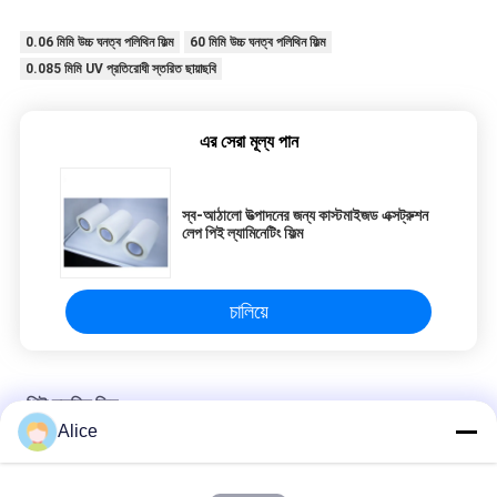
0.06 মিমি উচ্চ ঘনত্ব পলিথিন ফিল্ম
60 মিমি উচ্চ ঘনত্ব পলিথিন ফিল্ম
0.085 মিমি UV প্রতিরোধী স্তরিত ছায়াছবি
এর সেরা মূল্য পান
স্ব-আঠালো উত্পাদনের জন্য কাস্টমাইজড এক্সট্রুশন
লেপ পিই ল্যামিনেটিং ফিল্ম
চালিয়ে
পিই স্তরিত ফিল্ম
Alice
সাদা 0.085 মিমি 85 ম পিইটি তাপীয় ল্যামিনেশন ফিল্ম