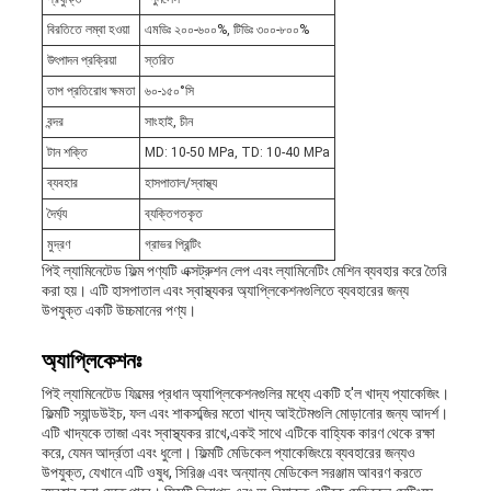
বিরতিতে লম্বা হওয়া
এমডিঃ ২০০-৬০০%, টিডিঃ ৩০০-৮০০%
উৎপাদন প্রক্রিয়া
স্তরিত
তাপ প্রতিরোধ ক্ষমতা
৬০-১৫০°সি
বন্দর
সাংহাই, চীন
টান শক্তি
MD: 10-50 MPa, TD: 10-40 MPa
ব্যবহার
হাসপাতাল/স্বাস্থ্য
দৈর্ঘ্য
ব্যক্তিগতকৃত
মুদ্রণ
গ্রাভর প্রিন্টিং
পিই ল্যামিনেটেড ফিল্ম পণ্যটি এক্সট্রুশন লেপ এবং ল্যামিনেটিং মেশিন ব্যবহার করে তৈরি
করা হয়। এটি হাসপাতাল এবং স্বাস্থ্যকর অ্যাপ্লিকেশনগুলিতে ব্যবহারের জন্য
উপযুক্ত একটি উচ্চমানের পণ্য।
অ্যাপ্লিকেশনঃ
পিই ল্যামিনেটেড ফিল্মের প্রধান অ্যাপ্লিকেশনগুলির মধ্যে একটি হ'ল খাদ্য প্যাকেজিং।
ফিল্মটি স্যান্ডউইচ, ফল এবং শাকসব্জির মতো খাদ্য আইটেমগুলি মোড়ানোর জন্য আদর্শ।
এটি খাদ্যকে তাজা এবং স্বাস্থ্যকর রাখে,একই সাথে এটিকে বাহ্যিক কারণ থেকে রক্ষা
করে, যেমন আর্দ্রতা এবং ধুলো। ফিল্মটি মেডিকেল প্যাকেজিংয়ে ব্যবহারের জন্যও
উপযুক্ত, যেখানে এটি ওষুধ, সিরিঞ্জ এবং অন্যান্য মেডিকেল সরঞ্জাম আবরণ করতে