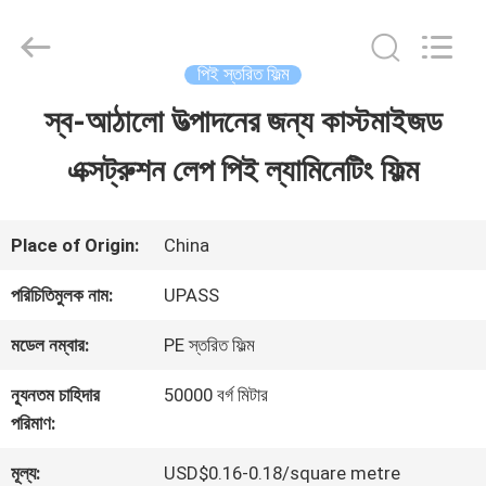
2026
Upass
Material
Technology
পিই স্তরিত ফিল্ম
(Shanghai)
Co.,Ltd..
স্ব-আঠালো উত্পাদনের জন্য কাস্টমাইজড
বাড়ি
All
Rights
Reserved.
এক্সট্রুশন লেপ পিই ল্যামিনেটিং ফিল্ম
পণ্য
Place of Origin:
China
ভিডিও
পরিচিতিমুলক নাম:
UPASS
মডেল নম্বার:
PE স্তরিত ফিল্ম
ভিআর
ন্যূনতম চাহিদার
50000 বর্গ মিটার
শো
পরিমাণ:
মূল্য:
USD$0.16-0.18/square metre