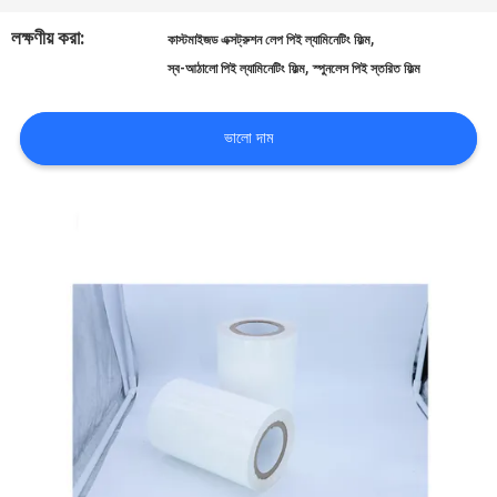
আমাদের
লক্ষণীয় করা:
,
কাস্টমাইজড এক্সট্রুশন লেপ পিই ল্যামিনেটিং ফিল্ম
সম্পর্কে
,
স্ব-আঠালো পিই ল্যামিনেটিং ফিল্ম
স্পুনলেস পিই স্তরিত ফিল্ম
কারখানা
ভালো দাম
পরিদর্শন
গুণমান
নিয়ন্ত্রণ
আমাদের
সাথে