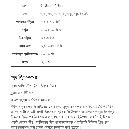
বেধ:
0.13mm-0.3mm
রঙ:
স্বচ্ছ, সাদা, কালো, নীল, হলুদ, সবুজ ইত্যাদি।
আঘাতের শক্তিঃ
≥২৫ এন/৫০ মিমি
দৈর্ঘ্যঃ
১০০০-২০০০ মিটার
টান শক্তিঃ
≥২৫ এমপিএ
ম্যাক্স.এফ:
≥২৫০ এন/৫০ মিমি
তাপমাত্রা প্রতিরোধেরঃ
১১০-১৪০°সি
লম্বাঃ
≥২০০%
অ্যাপ্লিকেশনঃ
ক্রস লেমিনেটেড ফিল্ম - উপরের দিকে
ব্র্যান্ড নাম: ইউপাস
মডেল নম্বরঃ এসডিএম-৬০এফ
ইউপাস ক্রস ল্যামিনেটেড ফিল্ম, যা স্কিড-মুক্ত ক্রস ল্যামিনেটেড এইচডিপিই ফিল্ম
নামেও পরিচিত, এটি একটি উচ্চমানের প্যাকেজিং উপাদান যা আপনার পণ্যগুলির জন্য
উচ্চতর স্কিড প্রতিরোধের এবং সুরক্ষা সরবরাহ করে।ইউপাস দ্বারা তৈরি, চীনের
একটি নেতৃস্থানীয় প্লাস্টিকের ফিল্ম প্রস্তুতকারক, এই ফিল্মটি বিভিন্ন শিল্প এবং
অ্যাপ্লিকেশনগুলির চাহিদা মেটাতে ডিজাইন করা হয়েছে।