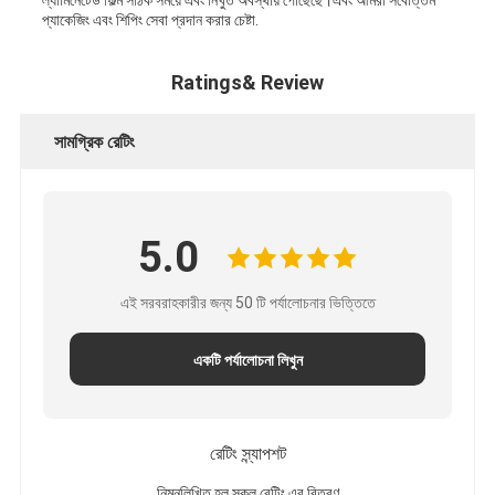
ল্যামিনেটেড ফিল্ম সঠিক সময়ে এবং নিখুঁত অবস্থায় পৌঁছেছে।এবং আমরা সর্বোত্তম
প্যাকেজিং এবং শিপিং সেবা প্রদান করার চেষ্টা.
Ratings& Review
সামগ্রিক রেটিং
5.0
এই সরবরাহকারীর জন্য 50 টি পর্যালোচনার ভিত্তিতে
একটি পর্যালোচনা লিখুন
রেটিং স্ন্যাপশট
নিম্নলিখিত হল সকল রেটিং এর বিতরণ