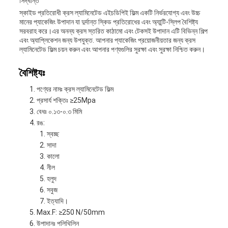
সিদ্ধান্ত
স্কাইড প্রতিরোধী ক্রস ল্যামিনেটেড এইচডিপিই ফিল্ম একটি নির্ভরযোগ্য এবং উচ্চ
মানের প্যাকেজিং উপাদান যা দুর্দান্ত স্কিড প্রতিরোধের এবং অ্যান্টি-স্লিপ বৈশিষ্ট্য
সরবরাহ করে।এর অনন্য ক্রস স্তরিত কাঠামো এবং টেকসই উপাদান এটি বিভিন্ন শিল্প
এবং অ্যাপ্লিকেশন জন্য উপযুক্ত. আপনার প্যাকেজিং প্রয়োজনীয়তার জন্য ক্রস
ল্যামিনেটেড ফিল্ম চয়ন করুন এবং আপনার পণ্যগুলির সুরক্ষা এবং সুরক্ষা নিশ্চিত করুন।
বৈশিষ্ট্যঃ
পণ্যের নামঃ ক্রস ল্যামিনেটেড ফিল্ম
প্রসার্য শক্তিঃ ≥25Mpa
বেধঃ ০.১৩-০.৩ মিমি
রঙ:
স্বচ্ছ
সাদা
কালো
নীল
হলুদ
সবুজ
ইত্যাদি।
Max.F: ≥250 N/50mm
উপাদানঃ পলিথিলিন