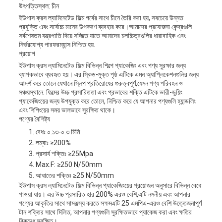
উৎপত্তিস্থল: চীন
ইউপাস ক্রস ল্যামিনেটেড ফিল্ম গর্বের সাথে চীনে তৈরি করা হয়, সবচেয়ে উন্নত
প্রযুক্তি এবং সর্বোচ্চ মানের উপকরণ ব্যবহার করে।আমাদের প্রযোজনা কেন্দ্রগুলি
সর্বশেষতম যন্ত্রপাতি দিয়ে সজ্জিত যাতে আমাদের চলচ্চিত্রগুলির ধারাবাহিক এবং
নির্ভরযোগ্য পারফরম্যান্স নিশ্চিত হয়.
প্রয়োগ
ইউপাস ক্রস ল্যামিনেটেড ফিল্ম বিভিন্ন শিল্পে প্যাকেজিং এবং পণ্য সুরক্ষার জন্য
ব্যাপকভাবে ব্যবহৃত হয়। এর স্কিড-মুক্ত পৃষ্ঠ এটিকে এমন অ্যাপ্লিকেশনগুলির জন্য
আদর্শ করে তোলে যেখানে স্লিপ প্রতিরোধের গুরুত্বপূর্ণ,যেমন পণ্য পরিবহন ও
সঞ্চয়স্থানে. ফিল্মের উচ্চ প্রসারিততা এবং প্রভাবের শক্তি এটিকে ভারী-ডুয়িং
প্যাকেজিংয়ের জন্য উপযুক্ত করে তোলে, নিশ্চিত করে যে আপনার পণ্যগুলি হ্যান্ডলিং
এবং শিপিংয়ের সময় ভালভাবে সুরক্ষিত থাকে।
পণ্যের বৈশিষ্ট্য
বেধঃ ০.১৩-০.৩ মিমি
লম্বাঃ ≥200%
প্রসার্য শক্তিঃ ≥25Mpa
Max.F: ≥250 N/50mm
আঘাতের শক্তিঃ ≥25 N/50mm
ইউপাস ক্রস ল্যামিনেটেড ফিল্ম বিভিন্ন প্যাকেজিংয়ের প্রয়োজন অনুসারে বিভিন্ন বেধে
পাওয়া যায়। এর উচ্চ প্রসারিত হার 200% এরও বেশি,এটি নমনীয় এবং আপনার
পণ্যের আকৃতির সাথে সামঞ্জস্য করতে সক্ষমএটি 25 এমপিএ-এরও বেশি উত্তেজনাপূর্ণ
টান শক্তির সাথে মিলিত, আপনার পণ্যগুলি সুরক্ষিতভাবে প্যাকেজ করা এবং ক্ষতির
বিরুদ্ধে সুরক্ষিত।