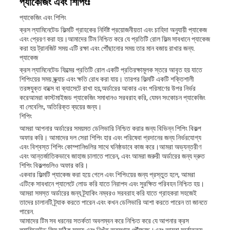
প্যাকেজিং এবং শিপিংঃ
প্যাকেজিং এবং শিপিং
ক্রস ল্যামিনেটেড ফিল্মটি গ্রাহকের নির্দিষ্ট প্রয়োজনীয়তা এবং চাহিদা অনুযায়ী প্যাকেজ
এবং প্রেরণ করা হয়।আমাদের টিম নিশ্চিত করে যে প্রতিটি রোল ফিল্ম সাবধানে প্যাকেজ
করা হয় ট্রানজিট সময় এটি রক্ষা এবং পৌঁছানোর সময় তার মান বজায় রাখার জন্য.
প্যাকেজ
ক্রস ল্যামিনেটেড ফিল্মের প্রতিটি রোল একটি প্রতিরক্ষামূলক স্তরে আবৃত হয় যাতে
শিপিংয়ের সময় স্ক্র্যাচ এবং ক্ষতি রোধ করা যায়। তারপর ফিল্মটি একটি শক্তিশালী
তরঙ্গযুক্ত বাক্সে বা ক্যাসেটে রাখা হয়,অর্ডারের আকার এবং পরিমাণের উপর নির্ভর
করেআমরা কাস্টমাইজড প্যাকেজিং সমাধানও সরবরাহ করি, যেমন সংকোচন প্যাকেজিং
বা লেবেলিং, অতিরিক্ত ব্যয়ের জন্য।
শিপিং
আমরা আপনার অর্ডারের সময়মত ডেলিভারি নিশ্চিত করার জন্য বিভিন্ন শিপিং বিকল্প
অফার করি। আমাদের দল সেরা শিপিং হার এবং পরিষেবা প্রদানের জন্য নির্ভরযোগ্য
এবং বিশ্বস্ত শিপিং কোম্পানিগুলির সাথে ঘনিষ্ঠভাবে কাজ করে।আমরা অভ্যন্তরীণ
এবং আন্তর্জাতিকভাবে জাহাজ চালাতে পারেন, এবং আমরা জরুরী অর্ডারের জন্য দ্রুত
শিপিং বিকল্পগুলিও অফার করি।
একবার ফিল্মটি প্যাকেজ করা হয়ে গেলে এবং শিপিংয়ের জন্য প্রস্তুত হলে, আমরা
এটিকে সাবধানে প্যালেটে লোড করি যাতে নিরাপদ এবং সুরক্ষিত পরিবহন নিশ্চিত হয়।
আমরা সমস্ত অর্ডারের জন্য ট্র্যাকিং নম্বরও সরবরাহ করি যাতে গ্রাহকরা সহজেই
তাদের চালানটি ট্র্যাক করতে পারেন এবং কখন ডেলিভারি আশা করতে পারেন তা জানতে
পারেন.
আমাদের টিম সব ধরনের সতর্কতা অবলম্বন করে নিশ্চিত করে যে আপনার ক্রস