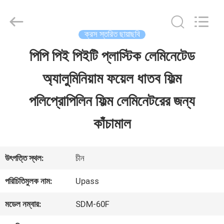
2026
Upass
Material
Technology
ক্রস স্তরিত ছায়াছবি
(Shanghai)
Co.,Ltd..
পিপি পিই পিইটি প্লাস্টিক লেমিনেটেড
বাড়ি
All
Rights
Reserved.
অ্যালুমিনিয়াম ফয়েল ধাতব ফিল্ম
পণ্য
পলিপ্রোপিলিন ফিল্ম লেমিনেটরের জন্য
কাঁচামাল
ভিডিও
উৎপত্তি স্থল:
চীন
ভিআর
পরিচিতিমুলক নাম:
Upass
শো
মডেল নম্বার:
SDM-60F