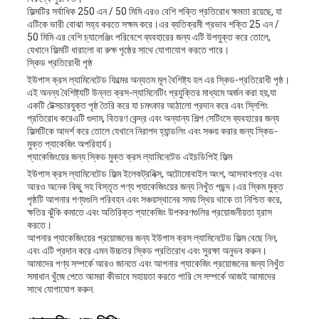
ফিল্মটির সর্বাধিক 250 এন / 50 মিমি এরও বেশি শক্তি প্রতিরোধ ক্ষমতা রয়েছে, যা
এটিকে ভারী বোঝা সহ্য করতে সক্ষম করে।এর ব্যতিক্রমী প্রভাব শক্তি 25 এন /
50 মিমি এর বেশি চ্যালেঞ্জিং পরিবেশে ব্যবহারের জন্য এটি উপযুক্ত করে তোলে,
যেখানে ফিল্মটি ধারালো বা রুক্ষ পৃষ্ঠের সাথে যোগাযোগ করতে পারে।
স্কিড প্রতিরোধী পৃষ্ঠ
ইউপাস ক্রস ল্যামিনেটেড ফিল্মের অন্যতম মূল বৈশিষ্ট্য হল এর স্কিড-প্রতিরোধী পৃষ্ঠ।
এই অনন্য বৈশিষ্ট্যটি উন্নত ক্রস-ল্যামিনেটিং প্রযুক্তির মাধ্যমে অর্জন করা হয়,যা
একটি টেক্সচারযুক্ত পৃষ্ঠ তৈরি করে যা চমৎকার আঠালো প্রদান করে এবং স্লিপিং
প্রতিরোধ করেএটি গুদাম, বিতরণ কেন্দ্র এবং অন্যান্য শিল্প সেটিংসে ব্যবহারের জন্য
ফিল্মটিকে আদর্শ করে তোলে যেখানে নিরাপদ হ্যান্ডলিং এবং সঞ্চয় করার জন্য স্কিড-
মুক্ত প্যাকেজিং অপরিহার্য।
প্যাকেজিংয়ের জন্য স্কিড মুক্ত ক্রস ল্যামিনেটেড এইচডিপিই ফিল্ম
ইউপাস ক্রস ল্যামিনেটেড ফিল্ম ইলেকট্রনিক্স, অটোমোবাইল অংশ, আসবাবপত্র এবং
আরও অনেক কিছু সহ বিস্তৃত পণ্য প্যাকেজিংয়ের জন্য নিখুঁত পছন্দ।এর স্কিম মুক্ত
পৃষ্ঠটি আপনার পণ্যগুলি পরিবহন এবং সঞ্চয়স্থানের সময় স্থির থাকে তা নিশ্চিত করে,
ক্ষতির ঝুঁকি কমাতে এবং অতিরিক্ত প্যাকেজিং উপকরণগুলির প্রয়োজনীয়তা হ্রাস
করতে।
আপনার প্যাকেজিংয়ের প্রয়োজনের জন্য ইউপাস ক্রস ল্যামিনেটেড ফিল্ম বেছে নিন,
এবং এটি প্রদান করে এমন উচ্চতর স্কিড প্রতিরোধ এবং সুরক্ষা অনুভব করুন।
আমাদের পণ্য সম্পর্কে আরও জানতে এবং আপনার প্যাকেজিং প্রয়োজনের জন্য নিখুঁত
সমাধান খুঁজে পেতে আমরা কীভাবে সহায়তা করতে পারি সে সম্পর্কে আজই আমাদের
সাথে যোগাযোগ করুন.