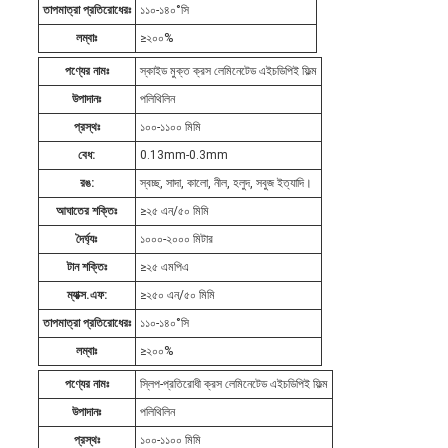
তাপমাত্রা প্রতিরোধেরঃ
১১০-১৪০°সি
লম্বাঃ
≥২০০%
পণ্যের নামঃ
স্কাইড মুক্ত ক্রস লেমিনেটেড এইচডিপিই ফিল্ম
উপাদানঃ
পলিথিলিন
প্রস্থঃ
১০০-১১০০ মিমি
বেধ:
0.13mm-0.3mm
রঙ:
স্বচ্ছ, সাদা, কালো, নীল, হলুদ, সবুজ ইত্যাদি।
আঘাতের শক্তিঃ
≥২৫ এন/৫০ মিমি
দৈর্ঘ্যঃ
১০০০-২০০০ মিটার
টান শক্তিঃ
≥২৫ এমপিএ
ম্যাক্স.এফ:
≥২৫০ এন/৫০ মিমি
তাপমাত্রা প্রতিরোধেরঃ
১১০-১৪০°সি
লম্বাঃ
≥২০০%
পণ্যের নামঃ
স্লিপ-প্রতিরোধী ক্রস লেমিনেটেড এইচডিপিই ফিল্ম
উপাদানঃ
পলিথিলিন
প্রস্থঃ
১০০-১১০০ মিমি