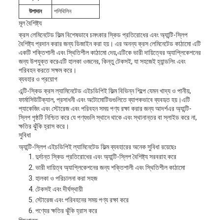
নীতি
উপাদান
পলিথিলিন
মূল বৈশিষ্ট্য
ক্রস লেমিনেটেড ফিল্ম বিশেষভাবে চমৎকার স্কিড প্রতিরোধের এবং অ্যান্টি-স্লিপ
বৈশিষ্ট্য প্রদান করার জন্য ডিজাইন করা হয়। এর অনন্য ক্রস লেমিনেটেড কাঠামো এটি
একটি শক্তিশালী এবং স্থিতিশীল কাঠামো দেয়,এটিকে ভারী দায়িত্বের অ্যাপ্লিকেশনের
জন্য উপযুক্ত করেএটি হালকা ওজনের, কিন্তু টেকসই, যা সহজেই হ্যান্ডলিং এবং
পরিবহন করতে সক্ষম করে।
ব্যবহার ও প্রয়োগ
এন্টি-স্কিড ক্রস ল্যামিনেটেড এইচডিপিই ফিল্ম বিভিন্ন শিল্পে যেমন খাদ্য ও পানীয়,
ফার্মাসিউটিক্যাল, প্রসাধনী এবং অটোমোটিভগুলিতে ব্যাপকভাবে ব্যবহৃত হয়।এটি
প্যাকেজিং এবং স্টোরেজ এবং পরিবহন সময় পণ্য রক্ষা করার জন্য আদর্শএর অ্যান্টি-
স্লিপ পৃষ্ঠটি নিশ্চিত করে যে পণ্যগুলি স্থানে থাকে এবং স্থানান্তর বা স্লাইড করে না,
ক্ষতির ঝুঁকি হ্রাস করে।
সুবিধা
অ্যান্টি-স্লিপ এইচডিপিই ল্যামিনেটেড ফিল্ম ব্যবহারের অনেক সুবিধা রয়েছেঃ
দুর্দান্ত স্কিড প্রতিরোধের এবং অ্যান্টি-স্লিপ বৈশিষ্ট্য সরবরাহ করে
ভারী দায়িত্ব অ্যাপ্লিকেশনের জন্য শক্তিশালী এবং স্থিতিশীল কাঠামো
হালকা ও পরিচালনা করা সহজ
টেকসই এবং দীর্ঘস্থায়ী
স্টোরেজ এবং পরিবহনের সময় পণ্য রক্ষা করে
পণ্যের ক্ষতির ঝুঁকি হ্রাস করে