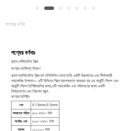
যোগাযোগ
খবর
পণ্যের বর্ণনা
মামলা
পণ্যের বর্ণনাঃ
ক্রস লেমিনেটেড ফিল্ম
ব্লগ
পণ্যের সংক্ষিপ্ত বিবরণ
ক্রস ল্যামিনেটেড ফিল্ম হল পলিথিলিন থেকে তৈরি একটি উচ্চমানের এবং দীর্ঘস্থায়ী
প্যাকেজিং উপাদান। এটি বিভিন্ন শিল্পে ব্যাপকভাবে ব্যবহৃত হয় এর অ্যান্টি-স্লিপ এবং
অ্যান্টি-স্লিপ বৈশিষ্ট্যগুলির জন্য,এটি প্যাকেজিং এবং পরিবহনের জন্য একটি
সাইট
নির্ভরযোগ্য এবং নিরাপদ পছন্দ.
পণ্যের বৈশিষ্ট্য
ম্যাপ
বেধ
0.13mm-0.3mm
আঘাতের শক্তি
≥২৫ এন/৫০ মিমি
সর্বোচ্চ.এফ
≥২৫০ এন/৫০ মিমি
গোপনীয়তা
প্রস্থ
১০০-১১০০ মিমি